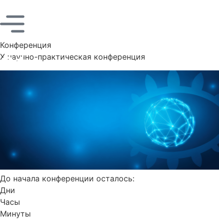
Конференция
Сфера зрения и
X научно-практическая конференция
сфера решений:
Конференция-диалог
для офтальмологов
До начала конференции осталось:
Дни
Часы
Минуты