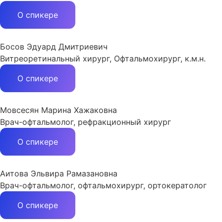
О спикере
Босов Эдуард Дмитриевич
Витреоретинальный хирург, Офтальмохирург, к.м.н.
О спикере
Мовсесян Марина Хажаковна
Врач-офтальмолог, рефракционный хирург
О спикере
Аитова Эльвира Рамазановна
Врач-офтальмолог, офтальмохирург, ортокератолог
О спикере