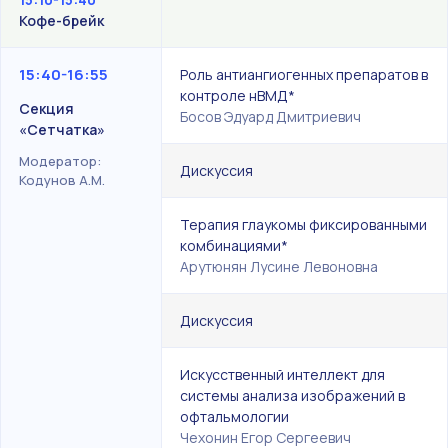
Кофе-брейк
15:40-16:55
Роль антиангиогенных препаратов в
контроле нВМД*
Секция
Босов Эдуард Дмитриевич
«Сетчатка»
Модератор:
Дискуссия
Кодунов А.М.
Терапия глаукомы фиксированными
комбинациями*
Арутюнян Лусине Левоновна
Дискуссия
Искусственный интеллект для
системы анализа изображений в
офтальмологии
Чехонин Егор Сергеевич