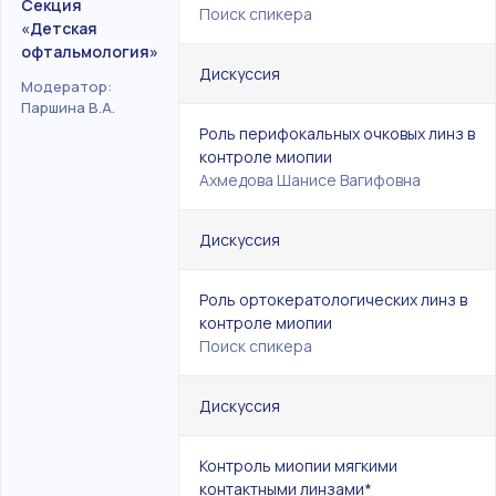
Секция
Поиск спикера
«Детская
офтальмология»
Дискуссия
Модератор:
Паршина В.А.
Роль перифокальных очковых линз в
контроле миопии
Ахмедова Шанисе Вагифовна
Дискуссия
Роль ортокератологических линз в
контроле миопии
Поиск спикера
Дискуссия
Контроль миопии мягкими
контактными линзами*