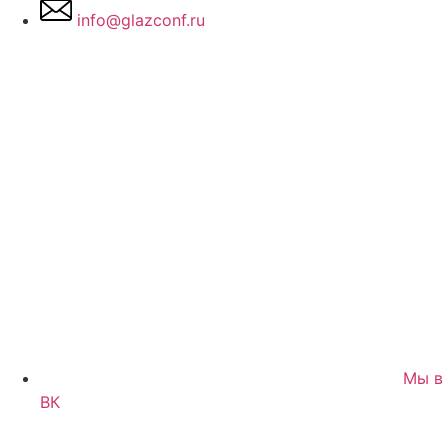
info@glazconf.ru
Мы в
ВК